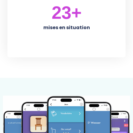
31
+
mises en situation