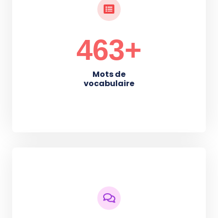
640
+
Mots de
vocabulaire